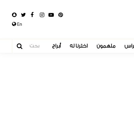
En
راس
ملهمون
اخترنا له
أبراج