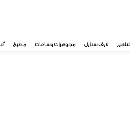
اهير
لايف ستايل
مجوهرات وساعات
مطبخ
أع