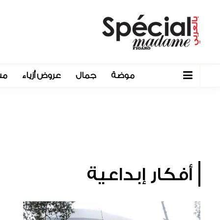
موضة
جمال
عروض أزياء
مش
أفكار إبداعية