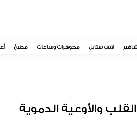
اهير
لايف ستايل
مجوهرات وساعات
مطبخ
أع
قلب والأوعية الدموية