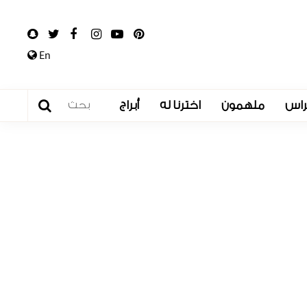
En
راس
ملهمون
اخترنا له
أبراج