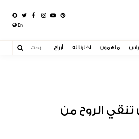
En
راس
ملهمون
اخترنا له
أبراج
تنقي الروح من