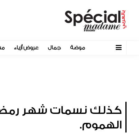
موضة
جمال
عروض أزياء
مش
كذلك نسمات شهر رمضان 
الهموم.