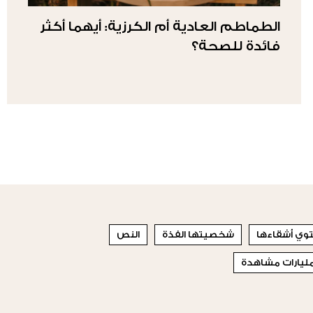
الطماطم العادية أم الكرزية: أيهما أكثر
فائدة للصحة؟
حتوي أشقاءها
شخصيتها الفذة
النص