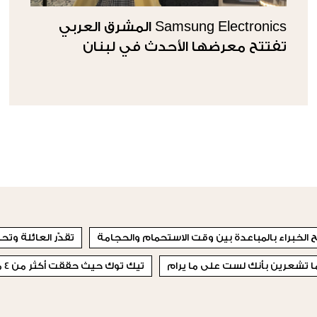
Samsung Electronics المشرق العربي
تفتتح معرضها الأحدث في لبنان
 الخبراء بالمباعدة بين وقت الاستحمام والحجامة
تقدّر العائلة وت
 تشعرين بأنك لست على ما يرام
تيك توك حيث حققت أكثر من 4 مليارات مشاهدة