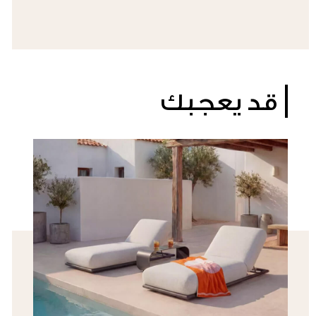
سوزي ناصيف
قد يعجبك