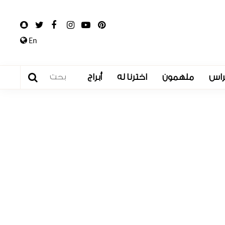
En
راس
ملهمون
اخترنا له
أبراج