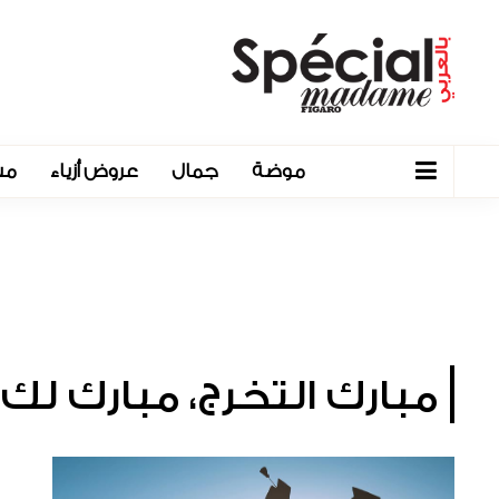
موضة
جمال
عروض أزياء
مش
مبارك التخرج، مبارك لك 