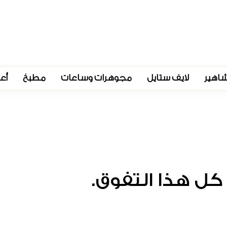
اهير
لايف ستايل
مجوهرات وساعات
مطبخ
أع
كل هذا التفوق.