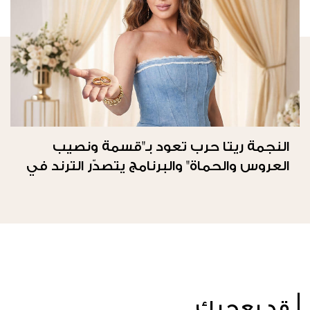
النجمة ريتا حرب تعود بـ"قسمة ونصيب
العروس والحماة" والبرنامج يتصدّر الترند في
المملكة العربيّة السعوديّة
قد يعجبك