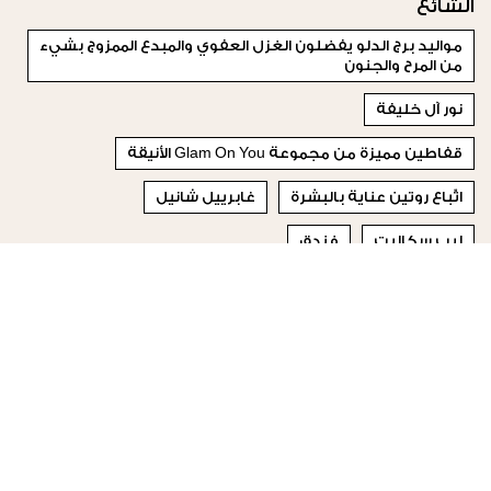
الشائع
مواليد برج الدلو يفضلون الغزل العفوي والمبدع الممزوج بشيء
من المرح والجنون
نور آل خليفة
قفاطين مميزة من مجموعة Glam On You الأنيقة
اتّباع روتين عناية بالبشرة
غابرييل شانيل
ليب سكالبت
فندق
هي مزيج فريد من الطعم الرائع والفوائد الصحية الكبيرة
كادير جابوني
الجمال والتفاؤل من خلال الألوان
© 2023 Special Madame Figaro
من نحن
إتصلي بنا