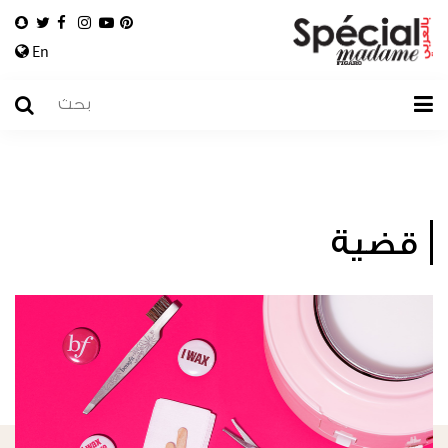
En
قضية