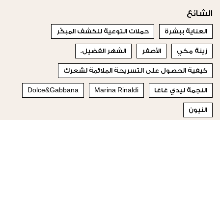
الشائع
العناية ببشرة
حملات التوعية للكشف المبكّر
زينة مكي
الأصفر
الشهر الفضيل.
كيفية الحصول على التسريحة الملائمة لشعرك
النجمة ليدي غاغا
Marina Rinaldi
Dolce&Gabbana
النيون
© 2023 Special Madame Figaro
من نحن
إتصلي بنا
تابعونا على