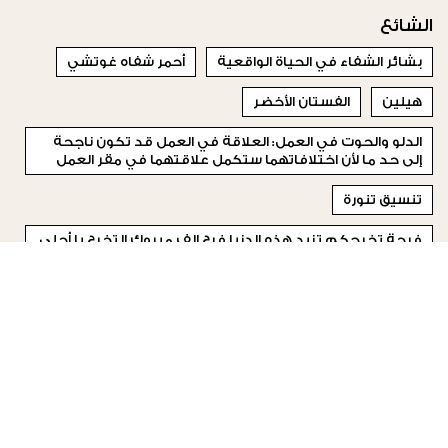
الشائع
بشائر الشفاء في الحياة الواقعية
أحمر شفاه غوتشي
هيلين
الفستان الأخضر
الدلو والحوت في العمل: العلاقة في العمل قد تكون ناجحة
إلى حد ما لأن اختلافاتهما ستكمل علاقتهما في مقر العمل
تنسيق تنورة
فرحة تخرجكم تزيد هذه الدنيا فرح الف مبروك التخرج يا أحلى
من تخرج هذه السنة.
الزهور الياباني
الشفاه
في شهري يوليو وأغسطس، بل في ابريل ومايو ويونيو.
© 2023 Special Madame Figaro
من نحن
إتصلي بنا