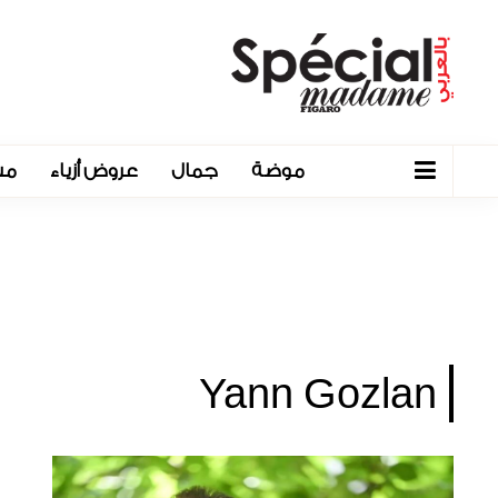
موضة
جمال
عروض أزياء
مش
Yann Gozlan