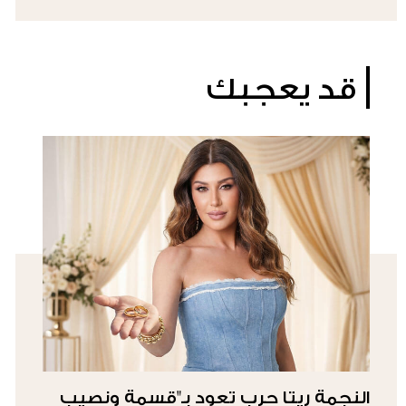
قد يعجبك
النجمة ريتا حرب تعود بـ"قسمة ونصيب