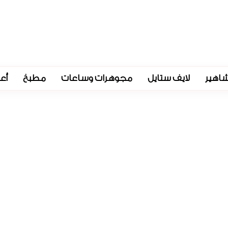
اهير
لايف ستايل
مجوهرات وساعات
مطبخ
أع