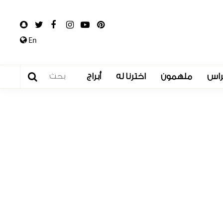
En
راس
ملهمون
اخترنا له
أبراج