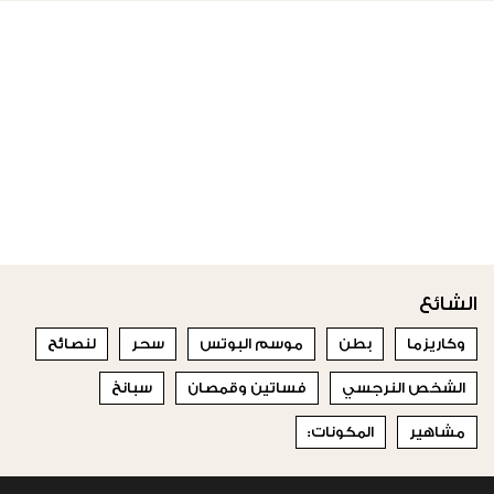
الشائع
وكاريزما
بطن
موسم البوتس
سحر
لنصائح
الشخص النرجسي
فساتين وقمصان
سبانخ
مشاهير
المكونات: