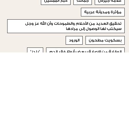
علامة جيرلان
جمالكِ
كبار الممثلين
مؤثرة ومدوّنة عربية
تحقيق العديد من الأحلام والطموحات وأن الله عز وجل
سيكتب لها الوصول إلى مرادها
بسكويت مطحون
الورود
الوقاية من الإصابة ببعض أنواع فقر الدم
"يلدز"
البيض المسلوق
© 2023 Special Madame Figaro
من نحن
إتصلي بنا
تابعونا على