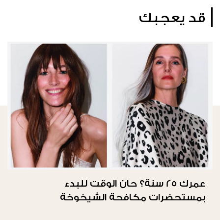
قد يعجبك
عمرك 25 سنة؟ حان الوقت للبدء
بمستحضرات مكافحة الشيخوخة