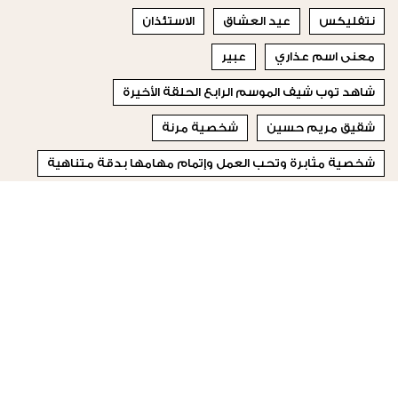
نتفليكس
عيد العشاق
الاستئذان
معنى اسم عذاري
عبير
شاهد توب شيف الموسم الرابع الحلقة الأخيرة
شقيق مريم حسين
شخصية مرنة
شخصية مثابرة وتحب العمل وإتمام مهامها بدقة متناهية
المنتجات الخالية من الدخان
© 2023 Special Madame Figaro
من نحن
إتصلي بنا
تابعونا على