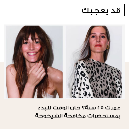
قد يعجبك
عمرك 25 سنة؟ حان الوقت للبدء
بمستحضرات مكافحة الشيخوخة