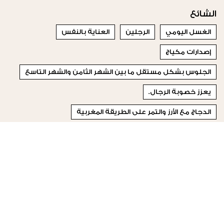
الشائع
الغسل اليومي
الرجلين
العناية بالنفس
إصدارات مكياج
الجلوس بشكل مستقل ما بين الشهر الثامن والشهر التاسع
يعزز خصوبة الرجال.
الدجاج مع الأرز والتمر على الطريقة المغربية
(Olive) زيتوني ،(Warm) دافئ ،(Neutral) محايد ،(Cool) هادئ
يعزز طاقة الحواس الخمسة لدى مواليد البرج.
رؤية شخص
© 2023 Special Madame Figaro
من نحن
إتصلي بنا