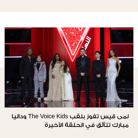
لمى قيس تفوز بلقب The Voice Kids وداليا
مبارك تتألّق في الحلقة الأخيرة