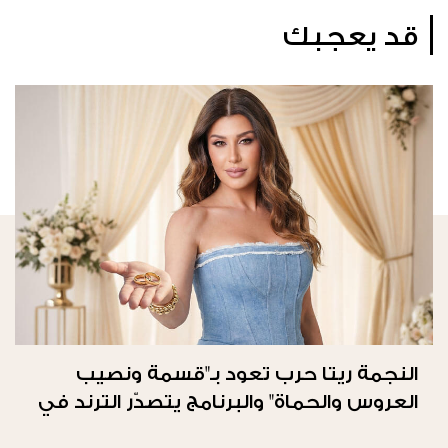
قد يعجبك
النجمة ريتا حرب تعود بـ"قسمة ونصيب
العروس والحماة" والبرنامج يتصدّر الترند في
المملكة العربيّة السعوديّة