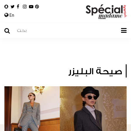
En
صيحة البليزر