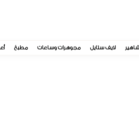
اهير
لايف ستايل
مجوهرات وساعات
مطبخ
أع