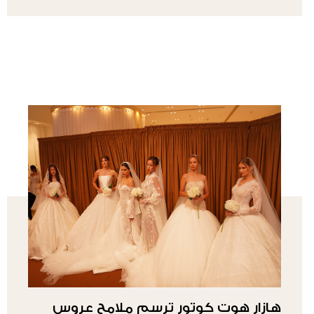
هازار هوت كوتور ترسم ملامح عروس