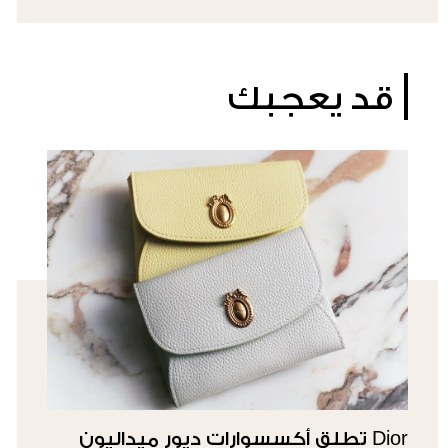
قد يعجبك
Dior تطلق أكسسوارات ديور ميداليون