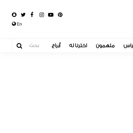
En
راس
ملهمون
اخترنا له
أبراج