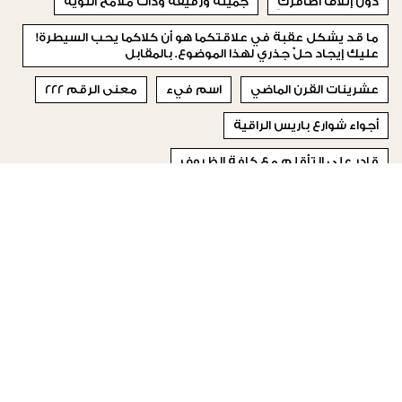
دون إتلاف أظافركِ
جميلة ورقيقة وذات ملامح أنثوية
ما قد يشكل عقبة في علاقتكما هو أن كلاكما يحب السيطرة!
عليك إيجاد حلّ جذري لهذا الموضوع. بالمقابل
عشرينات القرن الماضي
اسم فيء
معنى الرقم 222
أجواء شوارع باريس الراقية
قادر على التأقلم مع كافة الظروف
ربيع وصيف 2024 في باريس
ملعقة صغيرة قرنفل مطحون
© 2023 Special Madame Figaro
من نحن
إتصلي بنا
تابعونا على