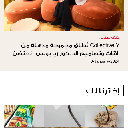
لايف ستايل
Collective Y تُطلق مجموعة مذهلة من
الأثاث وتصاميم الديكور ريا يونس: "نحتضن
الابتكار ليكون رسالة أمل من لبنان إلى
9-January-2024
العالم"
إخترنا لكِ