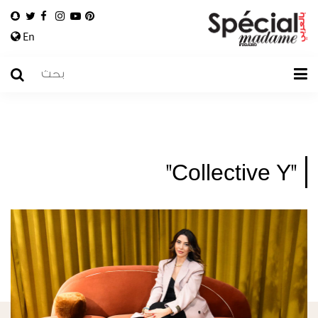
En
"Collective Y"