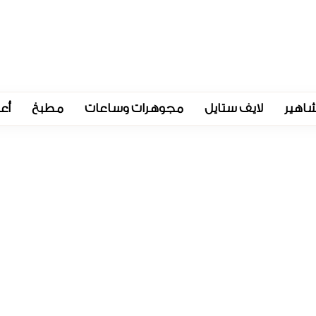
اهير
لايف ستايل
مجوهرات وساعات
مطبخ
أع