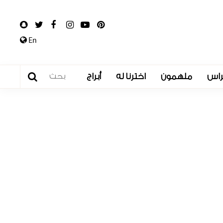
En
راس
ملهمون
اخترنا له
أبراج