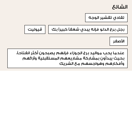
الشائع
تفادي تقشير الوجه
رجل برج الدلو فإنه يبدي شغفاً كبيراً بك
ڤيوليت
الأصفر
عندما يحب مواليد برج الجوزاء فإنهم يصبحون أكثر انفتاحاً،
بحيث يبدأون بمشاركة مشاريعهم المستقبلية وآرائهم
وأفكارهم وهواجسهم مع الشريك
مشاركة الأعضاء المنتسبين
أحذية الكعب الصغير
الحلاق الشهير Guido Palau
التقدم بالسن
مسابقة
© 2023 Special Madame Figaro
من نحن
إتصلي بنا