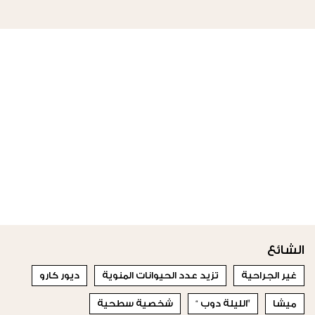
الشائع
غير الجراحية
تزيد عدد الحيوانات المنوية
ديور كارو
ميشا
"الليلة دوب “
شخصية سطحية