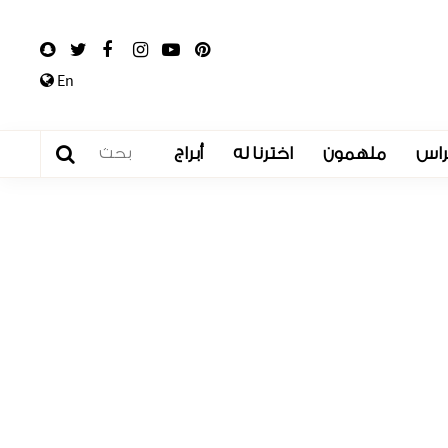
En
راس
ملهمون
اخترنا له
أبراج