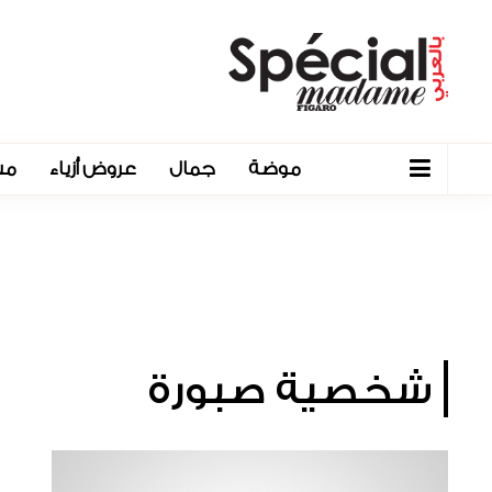
موضة
جمال
عروض أزياء
مش
شخصية صبورة