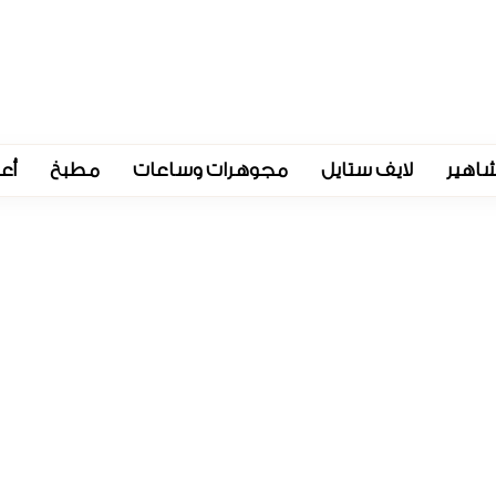
اهير
لايف ستايل
مجوهرات وساعات
مطبخ
أع