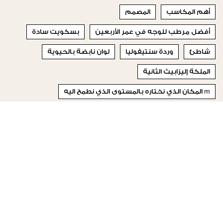
أهم المكاسب
المصمم
أفضل مرطب للوجه في عمر الأربعين
بسكويت سادة
شاطئ
وردة سنتيفوليا
لوان نابضة بالحيوية
الملكة إليزابيث الثانية
m المكان الذي نختاره بالمستوى الذي نطمح اليه
نقص المغنيسيوم
© 2023 Special Madame Figaro
من نحن
إتصلي بنا
تابعونا على