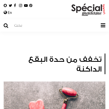
En
تخفف من حدة البقع
الداكنة