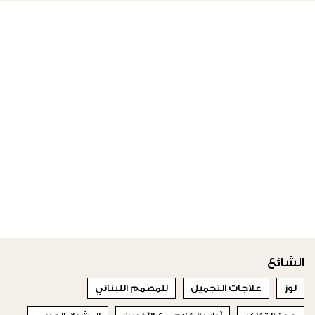
الشائع
لوز
علاجات التجميل
للمصمم اللبناني