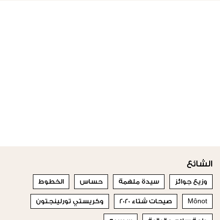
الشائع
وزيع جوائز
سيدة ملهمة
حساس
الخطوط
Mônot
صيحات شتاء 2020
وكريستي تورلينجتون