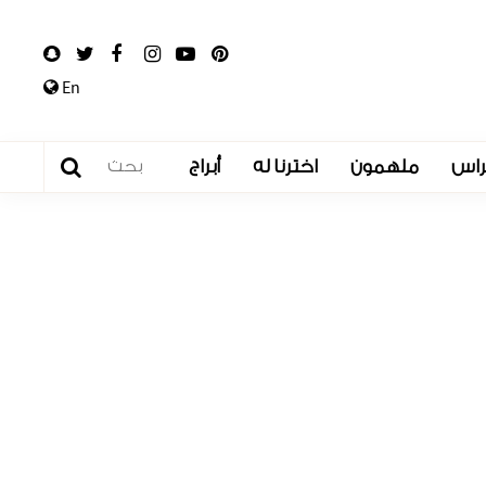
En
راس
ملهمون
اخترنا له
أبراج