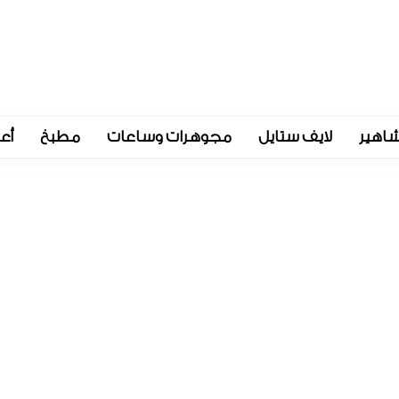
اهير
لايف ستايل
مجوهرات وساعات
مطبخ
أع