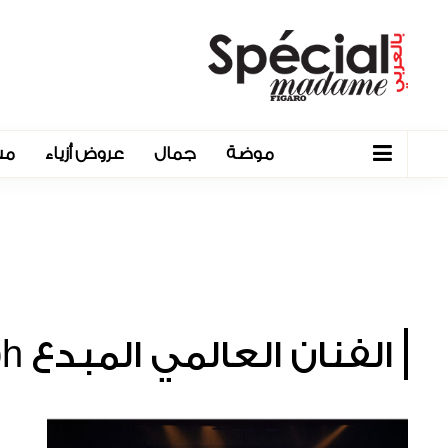
موضة
جمال
عروض أزياء
مش
الفنان العالمي المبدع Aleph