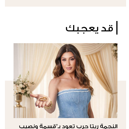
قد يعجبك
النجمة ريتا حرب تعود بـ"قسمة ونصيب