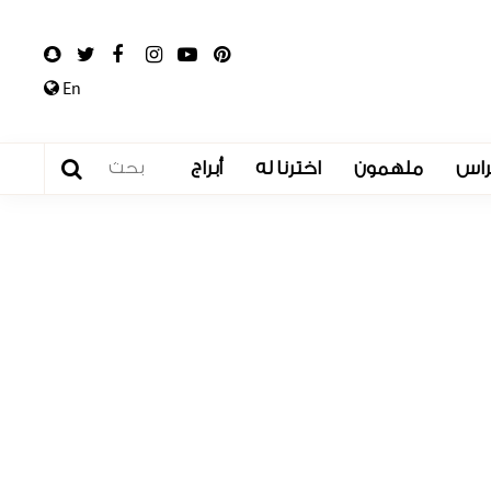
En
راس
ملهمون
اخترنا له
أبراج