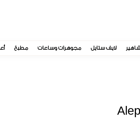
اهير
لايف ستايل
مجوهرات وساعات
مطبخ
أع