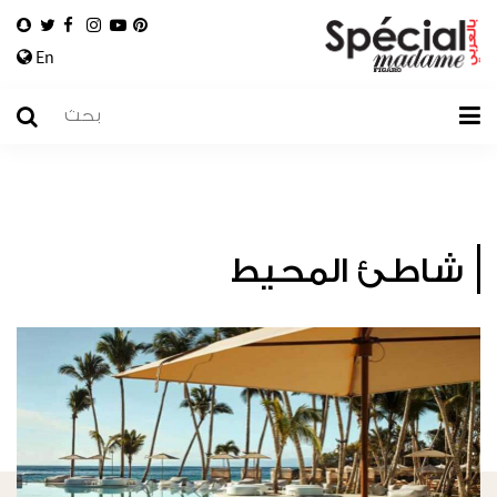
En
شاطئ المحيط