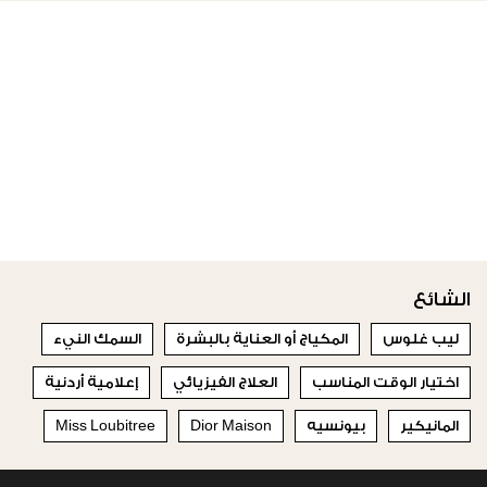
الشائع
ليب غلوس
المكياج أو العناية بالبشرة
السمك النيء
اختيار الوقت المناسب
العلاج الفيزيائي
إعلامية أردنية
المانيكير
بيونسيه
Dior Maison
Miss Loubitree