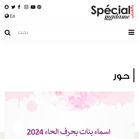
En
حور