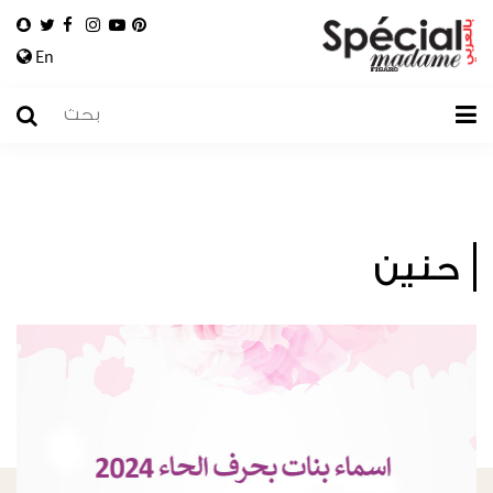
En
حنين