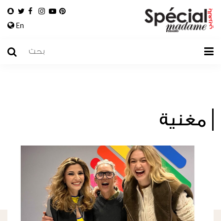
En
مغنية