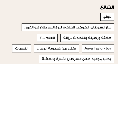
الشائع
لاونج
برج السرطان: الكوكب الحاكم لبرج السرطان هو القمر.
هادئة ورصينة وتتحدث برزانة
العام 2000
Anya Taylor-Joy
يقلل من خصوبة الرجال
النجمات
يحب مواليد طالع السرطان الأسرة والعائلة
لا تتردد في تكرار أخطائها لأنها ببساطة تؤمن بأنها على حق
سكر بودرة
© 2023 Special Madame Figaro
من نحن
إتصلي بنا