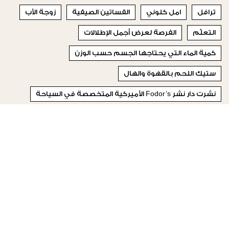
ترافل
امل كلوني
الفساتين الصيفية
زوجة الأب
التعلّم
الفرصة لعرض أجمل الإطلالات
كمية الماء التي يحتاجها الجسم حسب الوزن
ستيك اللحم بالقهوة والهال
نشرت دار نشر Fodor’s الأميركية المتخصصة في السياحة
أزهار الشتاء
© 2023 Special Madame Figaro
من نحن
إتصلي بنا
تابعونا على