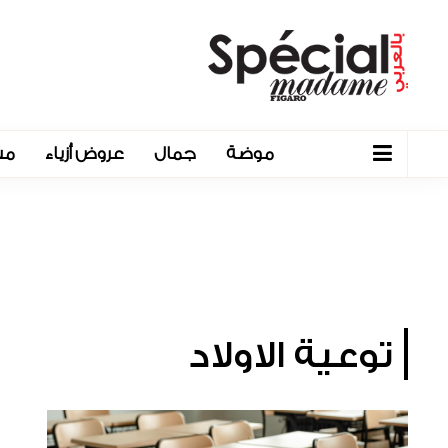
موضة
جمال
عروض أزياء
مش
توعية الاولاد