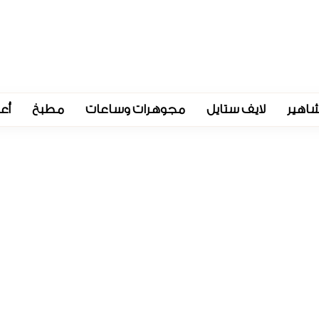
اهير
لايف ستايل
مجوهرات وساعات
مطبخ
أع