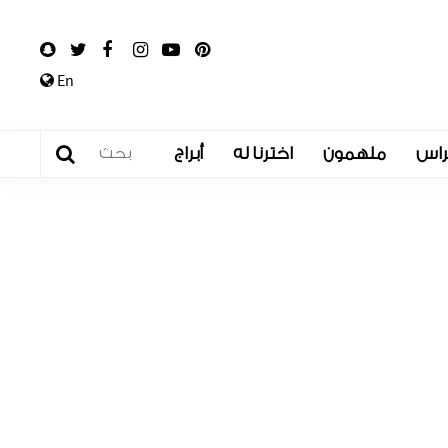
En
راس
ملهمون
اخترنا له
أبراج