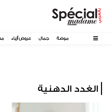
موضة
جمال
عروض أزياء
مش
الغدد الدهنية