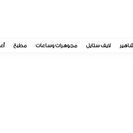
اهير
لايف ستايل
مجوهرات وساعات
مطبخ
أع