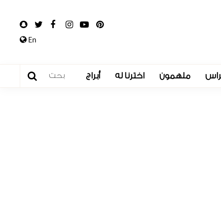
En
راس
ملهمون
اخترنا له
أبراج