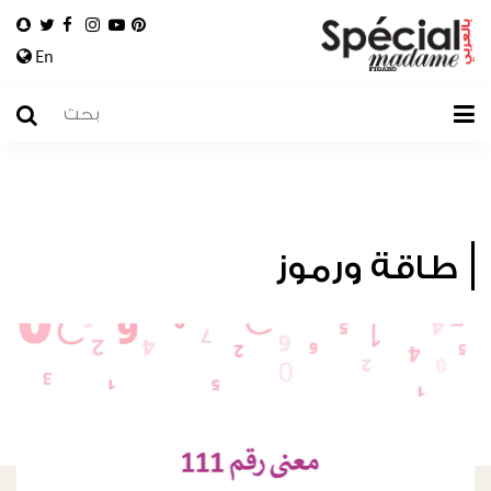
En
طاقة ورموز