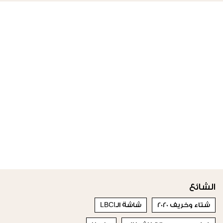
الشائع
شتاء وخريف 2020
شاشة الـLBCI