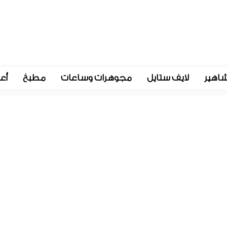
اهير
لايف ستايل
مجوهرات وساعات
مطبخ
أع