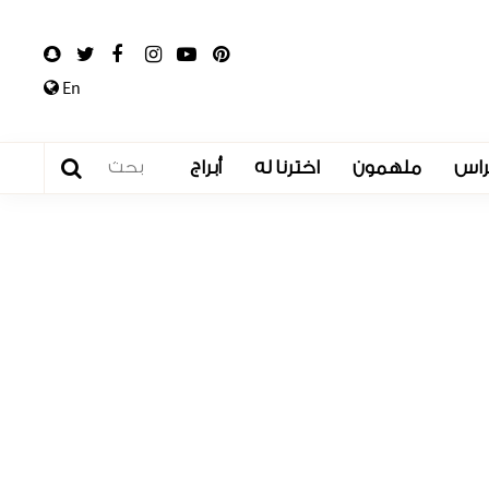
En
راس
ملهمون
اخترنا له
أبراج