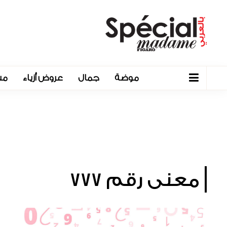
موضة
جمال
عروض أزياء
مش
معنى رقم 777