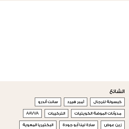
الشائع
كبسولة للرجال
آمبر هيرد
سانت أندرو
مدوّنات الموضة الكويتيات
التركيبات
AAVVA
زين عوض
سارة لينا أبو جودة
البكتيريا المعوية