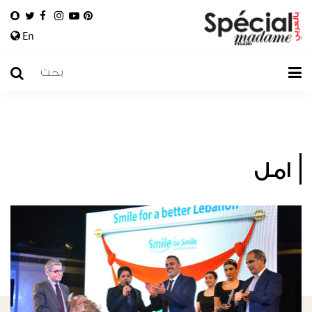
En
امل