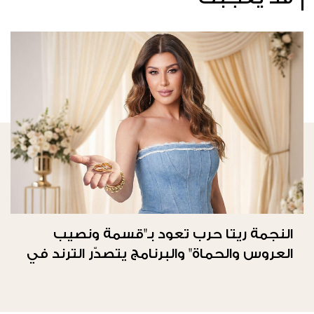
النجمة ريتا حرب تعود بـ"قسمة ونصيب
العروس والحماة" والبرنامج يتصدّر الترند في
المملكة العربيّة السعوديّة