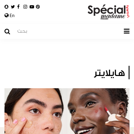
En
هايلايتر