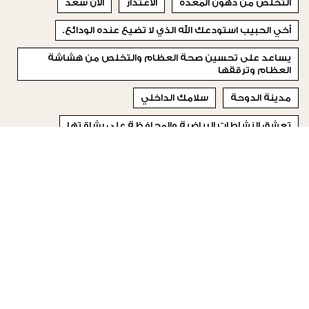
التخلص من دهون المعدة
الاعتذار
آلان سعد
أخي الحبيب استودعك الله الذي لا تضيع عنده الودائع.
يساعد على تحسين صحة العظام والتخلص من هشاشة
العظام وترققها
مدينة الدوحة
سلامك الداخلي
تعشق النشاطات الرياضية والمحافظة على رشاقتها
الإصابة بالأمراض المزمنة
سمبوسة
© 2023 Special Madame Figaro
من نحن
إتصلي بنا
تابعونا على