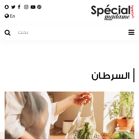
En
السرطان