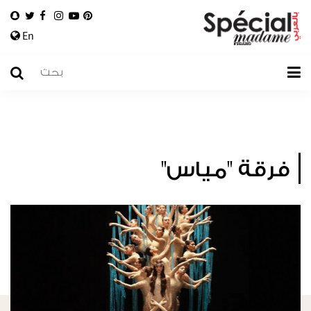
En
فرقة "مياس"