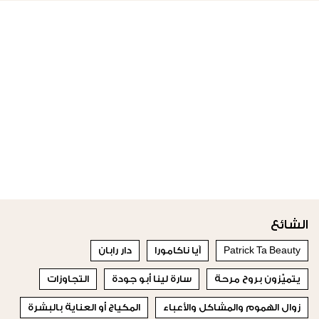
الشائع
Patrick Ta Beauty
آيا ناكامورا
دار رابان
يتميّزون بروح مرحة
سارة لينا أبو جودة
التجاوزات
زوال الهموم والمشاكل والأعباء
المكياج أو العناية بالبشرة