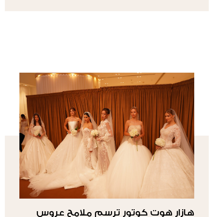
هازار هوت كوتور ترسم ملامح عروس