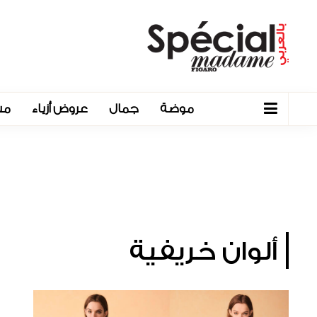
موضة
جمال
عروض أزياء
مش
ألوان خريفية