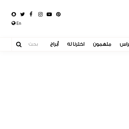
En
راس
ملهمون
اخترنا له
أبراج