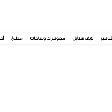
اهير
لايف ستايل
مجوهرات وساعات
مطبخ
أع