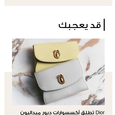
قد يعجبك
Dior تطلق أكسسوارات ديور ميداليون