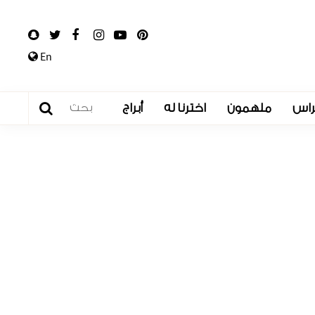
En
راس
ملهمون
اخترنا له
أبراج