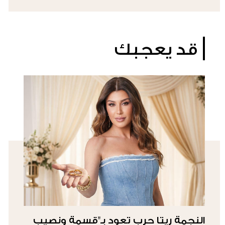
قد يعجبك
النجمة ريتا حرب تعود بـ"قسمة ونصيب