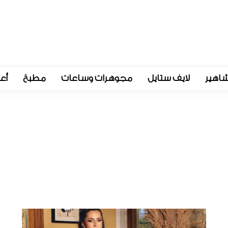
اهير
لايف ستايل
مجوهرات وساعات
مطبخ
أع