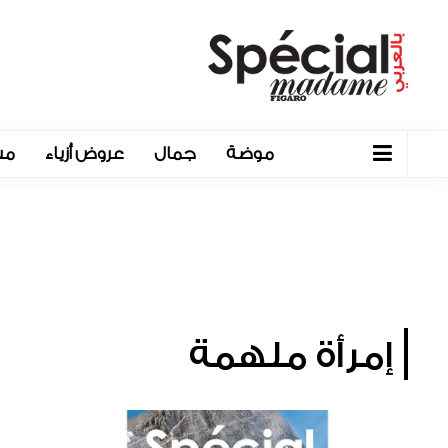
موضة
جمال
عروض أزياء
مش
إمرأة ملهمة