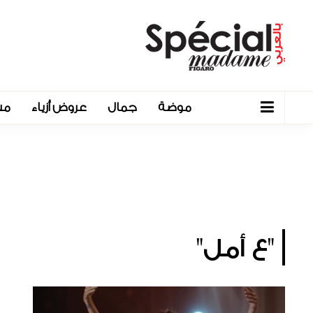
موضة
جمال
عروض أزياء
مش
"ع أمل"