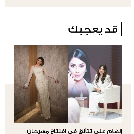
قد يعجبك
إلهام علي تتألق في افتتاح مهرجان