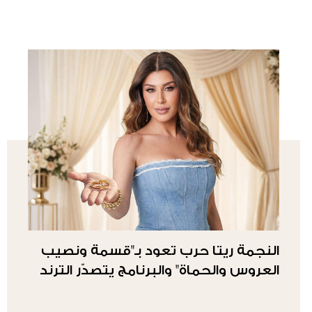
النجمة ريتا حرب تعود بـ"قسمة ونصيب
العروس والحماة" والبرنامج يتصدّر الترند
في المملكة العربيّة السعوديّة