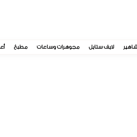
اهير
لايف ستايل
مجوهرات وساعات
مطبخ
أع