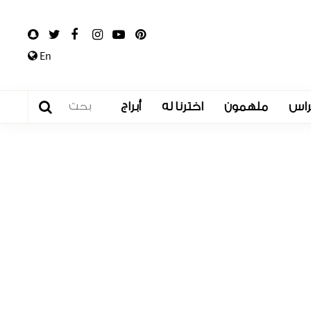
En
راس
ملهمون
اخترنا له
أبراج