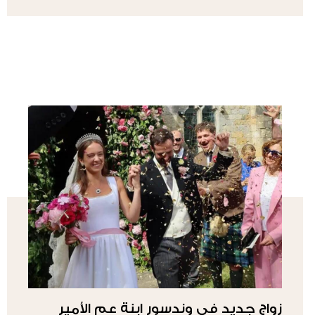
زواج جديد في وندسور ابنة عم الأمير