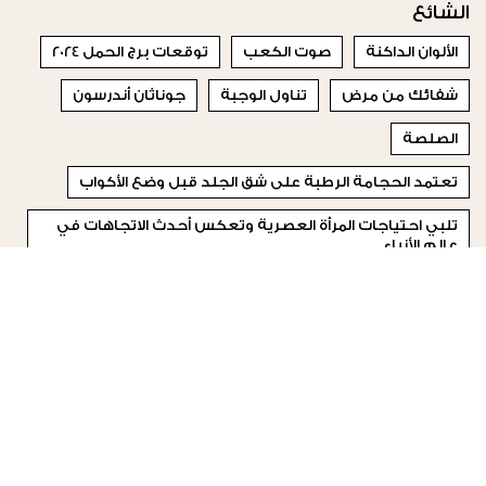
الشائع
الألوان الداكنة
صوت الكعب
توقعات برج الحمل 2024
شفائك من مرض
تناول الوجبة
جوناثان أندرسون
الصلصة
تعتمد الحجامة الرطبة على شق الجلد قبل وضع الأكواب
تلبي احتياجات المرأة العصرية وتعكس أحدث الاتجاهات في
عالم الأزياء
صحيح أنن هناك بعض الصفات التي تجذبكما إلى بعضكما
البعض إلا أنه مع مرور الوقت تصبح الأمور أكثر صعوبة
© 2023 Special Madame Figaro
من نحن
إتصلي بنا