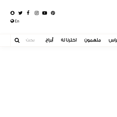
En
راس
ملهمون
اخترنا له
أبراج