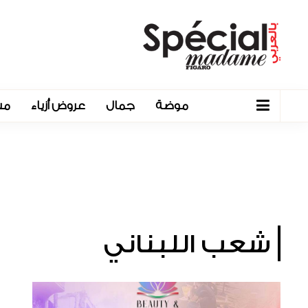
موضة
جمال
عروض أزياء
مش
شعب اللبناني