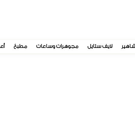
اهير
لايف ستايل
مجوهرات وساعات
مطبخ
أع