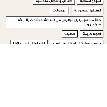
أسبوع الموضة
حقائب بأشكال هندسية
السينما السعودية
المكونات
حلة ماكسيميليان ديفيس في استكشاف شخصية امرأة
فيراغامو
أحجار كريمة
ضغينة
يحسن عملية الإباضة لدى النساء
انتصارها على أعدائها
يحب الحياة وحياة الترف
© 2023 Special Madame Figaro
من نحن
إتصلي بنا
تابعونا على