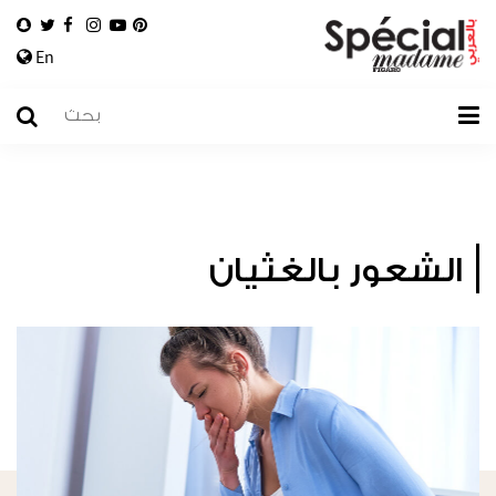
En
الشعور بالغثيان